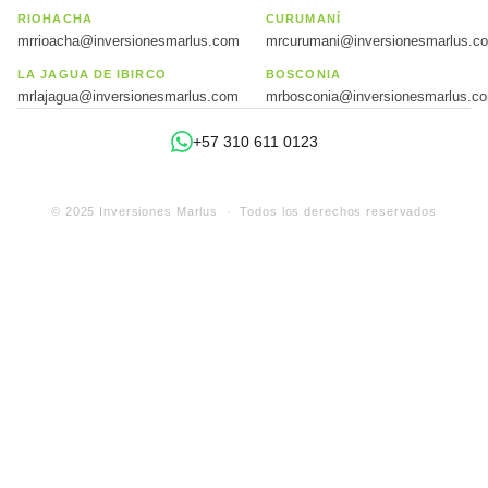
RIOHACHA
CURUMANÍ
mrrioacha@inversionesmarlus.com
mrcurumani@inversionesmarlus.c
LA JAGUA DE IBIRCO
BOSCONIA
mrlajagua@inversionesmarlus.com
mrbosconia@inversionesmarlus.c
+57 310 611 0123
© 2025 Inversiones Marlus · Todos los derechos reservados