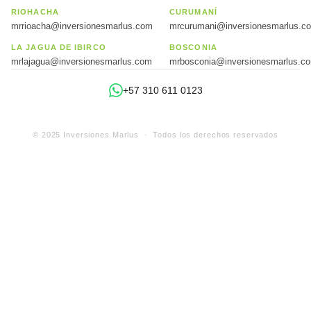
RIOHACHA
CURUMANÍ
mrrioacha@inversionesmarlus.com
mrcurumani@inversionesmarlus.c
LA JAGUA DE IBIRCO
BOSCONIA
mrlajagua@inversionesmarlus.com
mrbosconia@inversionesmarlus.c
+57 310 611 0123
© 2025 Inversiones Marlus · Todos los derechos reservados