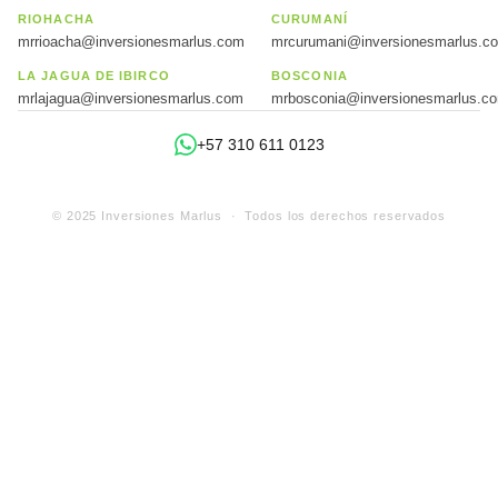
RIOHACHA
CURUMANÍ
mrrioacha@inversionesmarlus.com
mrcurumani@inversionesmarlus.c
LA JAGUA DE IBIRCO
BOSCONIA
mrlajagua@inversionesmarlus.com
mrbosconia@inversionesmarlus.c
+57 310 611 0123
© 2025 Inversiones Marlus · Todos los derechos reservados