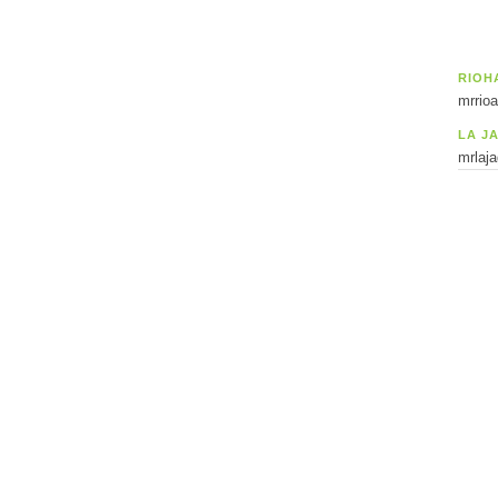
RIOH
mrrio
LA J
mrlaj