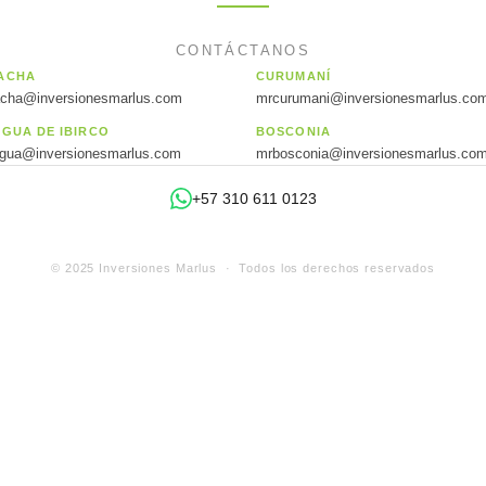
CONTÁCTANOS
ACHA
CURUMANÍ
acha@inversionesmarlus.com
mrcurumani@inversionesmarlus.co
AGUA DE IBIRCO
BOSCONIA
agua@inversionesmarlus.com
mrbosconia@inversionesmarlus.co
+57 310 611 0123
© 2025 Inversiones Marlus · Todos los derechos reservados