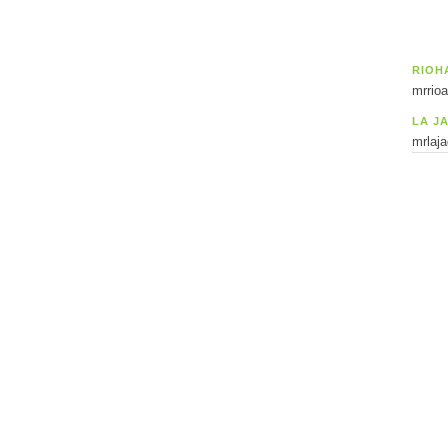
RIOH
mrrio
LA J
mrlaj