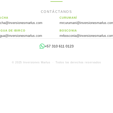
CONTÁCTANOS
ACHA
CURUMANÍ
acha@inversionesmarlus.com
mrcurumani@inversionesmarlus.co
AGUA DE IBIRCO
BOSCONIA
agua@inversionesmarlus.com
mrbosconia@inversionesmarlus.co
+57 310 611 0123
© 2025 Inversiones Marlus · Todos los derechos reservados