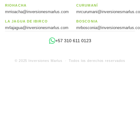
RIOHACHA
CURUMANÍ
mrrioacha@inversionesmarlus.com
mrcurumani@inversionesmarlus.c
LA JAGUA DE IBIRCO
BOSCONIA
mrlajagua@inversionesmarlus.com
mrbosconia@inversionesmarlus.c
+57 310 611 0123
© 2025 Inversiones Marlus · Todos los derechos reservados