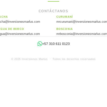
CONTÁCTANOS
ACHA
CURUMANÍ
acha@inversionesmarlus.com
mrcurumani@inversionesmarlus.co
AGUA DE IBIRCO
BOSCONIA
agua@inversionesmarlus.com
mrbosconia@inversionesmarlus.co
+57 310 611 0123
© 2025 Inversiones Marlus · Todos los derechos reservados