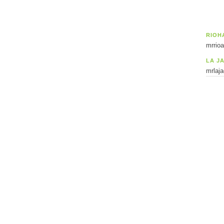
RIOH
mrrio
LA J
mrlaj