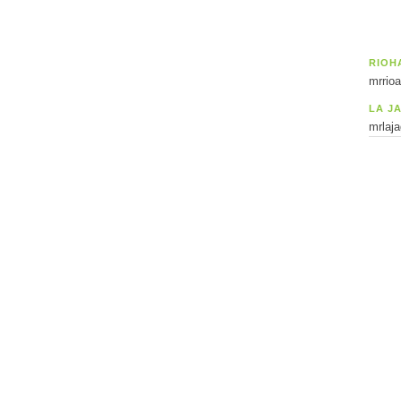
RIOH
mrrio
LA J
mrlaj