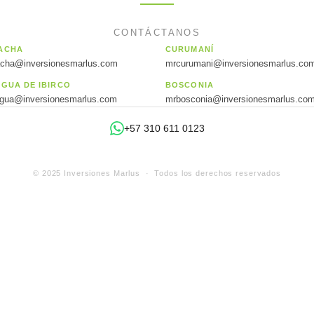
CONTÁCTANOS
ACHA
CURUMANÍ
acha@inversionesmarlus.com
mrcurumani@inversionesmarlus.co
AGUA DE IBIRCO
BOSCONIA
agua@inversionesmarlus.com
mrbosconia@inversionesmarlus.co
+57 310 611 0123
© 2025 Inversiones Marlus · Todos los derechos reservados